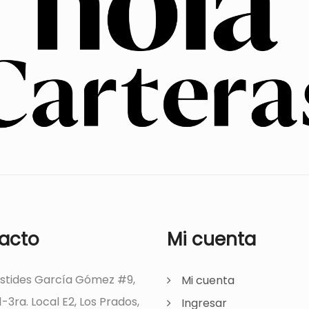
acto
Mi cuenta
ístides García Gómez #9,
Mi cuenta
1-3ra. Local E2, Los Prados,
Ingresar