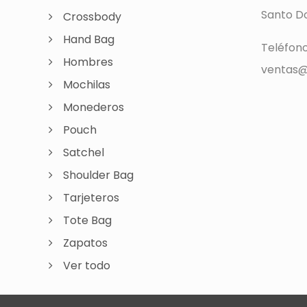
Santo Do
Crossbody
Hand Bag
Teléfon
Hombres
ventas@
Mochilas
Monederos
Pouch
Satchel
Shoulder Bag
Tarjeteros
Tote Bag
Zapatos
Ver todo