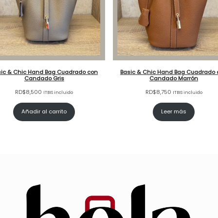
sic & Chic Hand Bag Cuadrado con
Basic & Chic Hand Bag Cuadrado 
Candado Gris
Candado Marrón
RD$
8,500
RD$
8,750
ITBIS incluido
ITBIS incluido
Añadir al carrito
Leer más