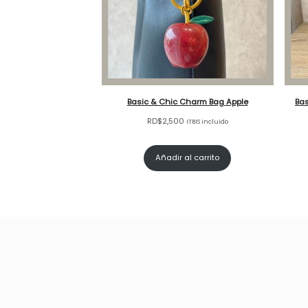
Basic & Chic Charm Bag Apple
Ba
RD$
2,500
ITBIS incluido
Añadir al carrito