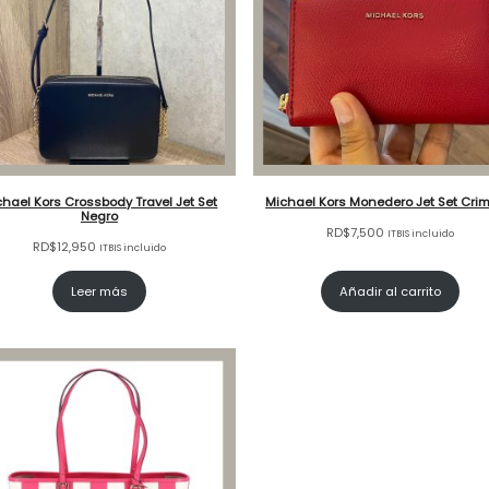
hael Kors Crossbody Travel Jet Set
Michael Kors Monedero Jet Set Cri
Negro
RD$
7,500
ITBIS incluido
RD$
12,950
ITBIS incluido
Leer más
Añadir al carrito