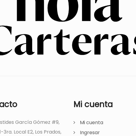
acto
Mi cuenta
ístides García Gómez #9,
Mi cuenta
1-3ra. Local E2, Los Prados,
Ingresar