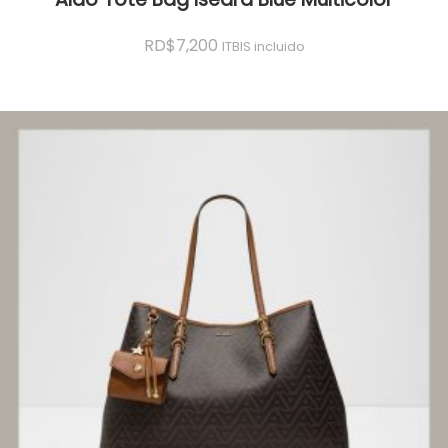
RD$
7,200
ITBIS incluido