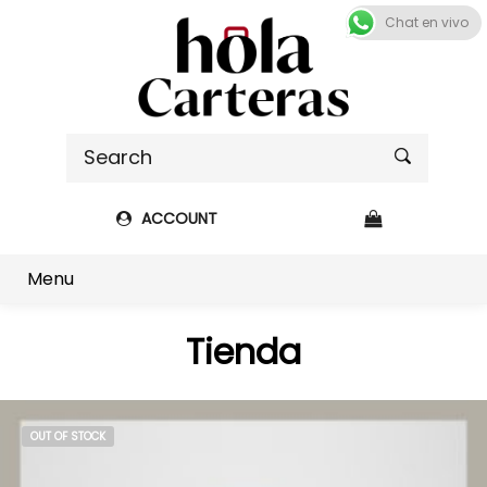
Chat en vivo
ACCOUNT
Shop sidebar
Menu
Tienda
OUT OF STOCK