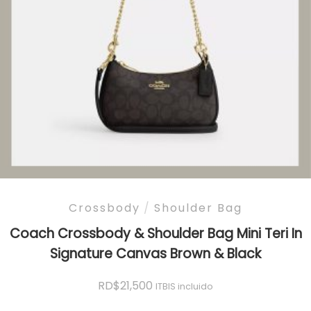
Crossbody
/
Shoulder Bag
Coach Crossbody & Shoulder Bag Mini Teri In
Signature Canvas Brown & Black
RD$
21,500
ITBIS incluido