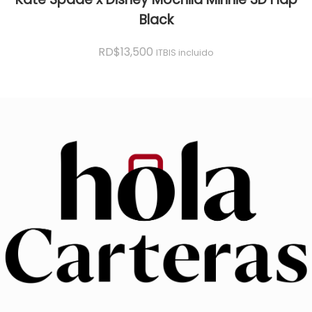
Black
RD$
13,500
ITBIS incluido