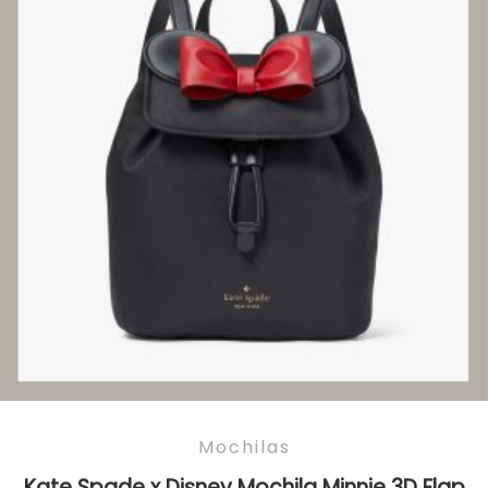
Mochilas
Kate Spade x Disney Mochila Minnie 3D Flap