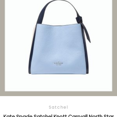
Satchel
Kate Spade Satchel Knott Carryall North Star