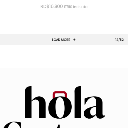
RD$
16,900
ITBIS incluido
LOAD MORE
12/52