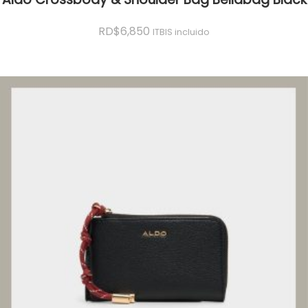
RD$
6,850
ITBIS incluido