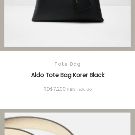
Tote Bag
Aldo Tote Bag Korer Black
RD$
7,200
ITBIS incluido