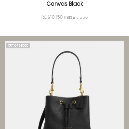
Canvas Black
RD$
10,150
ITBIS incluido
OUT OF STOCK