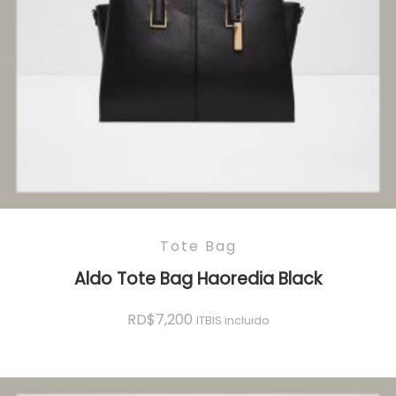
Tote Bag
Aldo Tote Bag Haoredia Black
RD$
7,200
ITBIS incluido