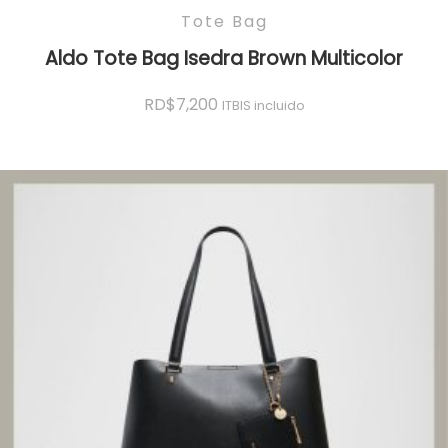
Tote Bag
Aldo Tote Bag Isedra Brown Multicolor
RD$
7,200
ITBIS incluido