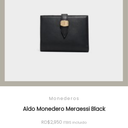
Monederos
Aldo Monedero Meraessi Black
RD$
2,950
ITBIS incluido