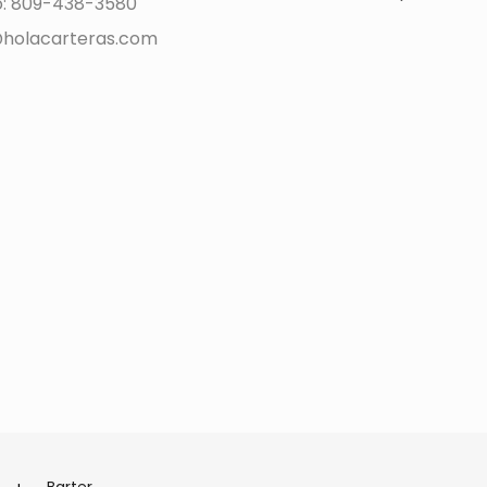
o: 809-438-3580
holacarteras.com