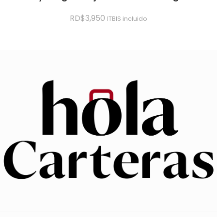
RD$
3,950
ITBIS incluido