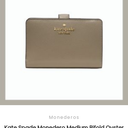
Monederos
Kate Spade Monedero Medium Bifold Oyster