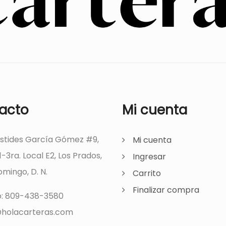
acto
Mi cuenta
ístides García Gómez #9,
Mi cuenta
1-3ra. Local E2, Los Prados,
Ingresar
mingo, D. N.
Carrito
Finalizar compra
o: 809-438-3580
holacarteras.com