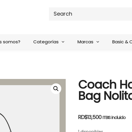
s somos?
Categorías
Marcas
Basic & 
Coach Ha
Bag Nolit
RD$
13,500
ITBIS incluido
1 disponibles