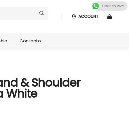
Chat en vivo
ACCOUNT
Shop sideb
Chic
Contacto
nd & Shoulder
a White