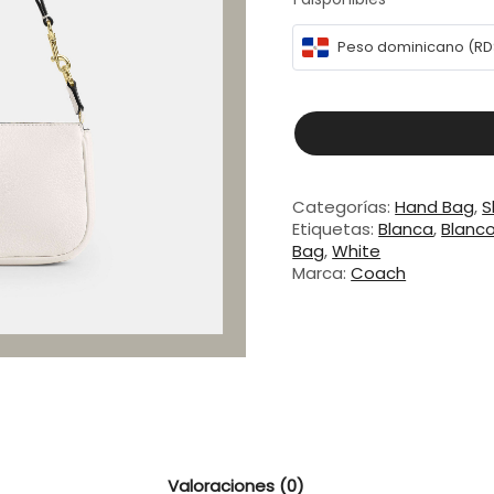
Peso dominicano (RD
Coach
Hand
&
Shoulder
Categorías:
Hand Bag
,
S
Bag
Etiquetas:
Blanca
,
Blanc
Nolita
Bag
,
White
White
Marca:
Coach
cantidad
Valoraciones (0)