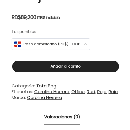
RD$
89,200
ITBIS incluido
1 disponibles
Peso dominicano (RD$) - DOP
Carolina
Añadir al carrito
Herrera
Matryoshka
Pocket
Categoría:
Tote Bag
M
Etiquetas:
Carolina Herrera
,
Office
,
Red
,
Roja
,
Rojo
Rojo
Marca:
Carolina Herrera
cantidad
Valoraciones (0)