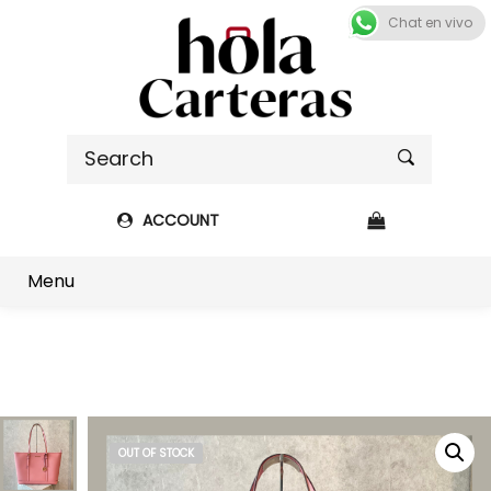
Chat en vivo
ACCOUNT
Shop sidebar
Menu
OUT OF STOCK