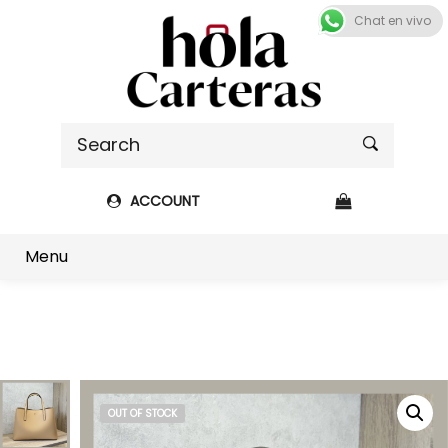
Chat en vivo
ACCOUNT
Shop sidebar
Menu
OUT OF STOCK