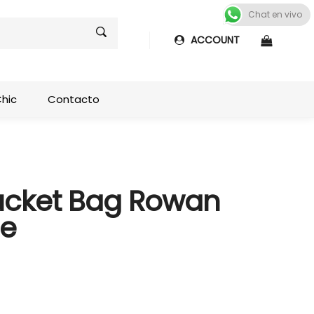
Chat en vivo
ACCOUNT
Shop sideb
Chic
Contacto
cket Bag Rowan
ne