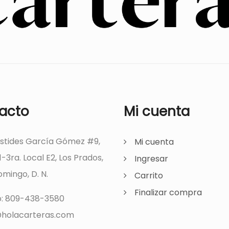
acto
Mi cuenta
ístides García Gómez #9,
Mi cuenta
1-3ra. Local E2, Los Prados,
Ingresar
mingo, D. N.
Carrito
Finalizar compra
o: 809-438-3580
holacarteras.com